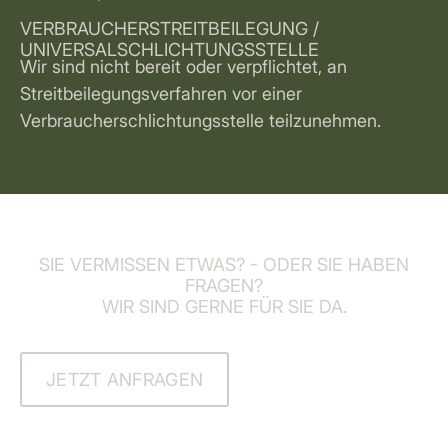
VERBRAUCHERSTREITBEILEGUNG /
UNIVERSALSCHLICHTUNGSSTELLE
Wir sind nicht bereit oder verpflichtet, an
Streitbeilegungsverfahren vor einer
Verbraucherschlichtungsstelle teilzunehmen.
SIE VERMISSEN ETWAS? - ODER SIE HABEN
FRAGEN?
WIR SIND GERNE FÜR SIE DA.
JETZT ANFRAGEN